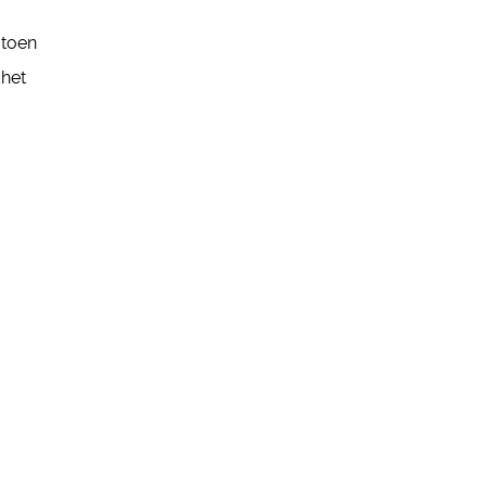
 toen
 het