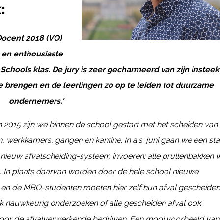
k:
Docent 2018 (VO)
e en enthousiaste
Schools klas. De jury is zeer gecharmeerd van zijn instee
brengen en de leerlingen zo op te leiden tot duurzame
ondernemers.'
n 2015 zijn we binnen de school gestart met het scheiden van 
alen, werkkamers, gangen en kantine.
In a.s. juni gaan we een st
l nieuw afvalscheiding-systeem invoeren: alle prullenbakken
e. In plaats daarvan worden door de hele school nieuwe
n en de MBO-studenten moeten hier zelf hun afval gescheiden
k nauwkeurig onderzoeken of alle gescheiden afval ook
oor de afvalverwerkende bedrijven.
Een mooi voorbeeld van