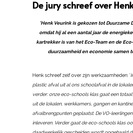
De jury schreef over Hen
'Henk Veurink is gekozen tot Duurzame 
omdat hij al een aantal jaar de energiek
kartrekker is van het Eco-Team en de Eco-
duurzaamheid en economie samen te 
Henk schreef zelf over zijn werkzaamheden: '
I
plastic afval uit al ons schoolafval in de lok
verder: onze eco-schools klas gaat een totaa
uit de lokalen, werkkamers, gangen en kantin
afvalbrengpunten geplaatst. De VO-leerlinge
inleveren.
Verder gaat de eco-schools klas oo
daadwerkelijk gescheiden wordt opgehaald d