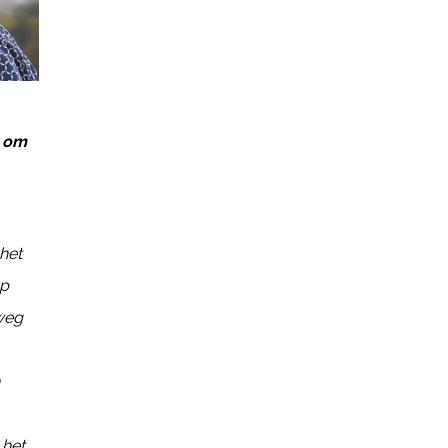
k om
het
ap
 weg
 het