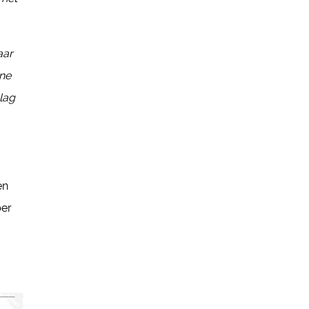
aar
ene
lag
en
ber